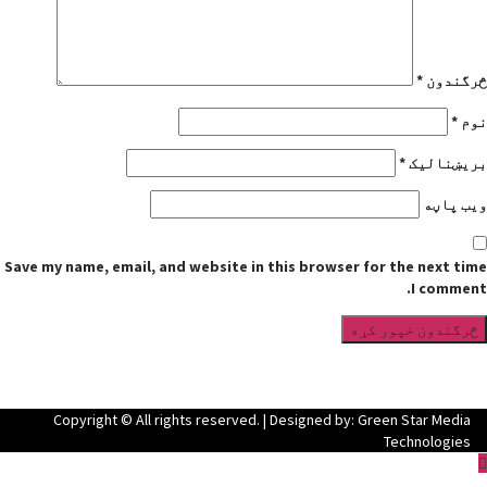
رگندون
*
وم
*
ریښنالیک
*
یب پاڼه
Save my name, email, and website in this browser for the next tim
I comment
Facebook
YouTube
Copyright © All rights reserved. | Designed by: Green Star Media
Technologies