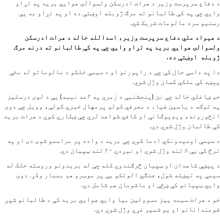
 دفاع سرپرست وزیر د هرات ادرسکن ولسوالۍ هوايي برید په تړاو
ايي چې په کې طالبانو ته مرګ ژوبله اوښتې ده او په تړاو به یې
سنیو سره مالومات شریک شي.
 هېواد ملي دفاع سرپرست وزیر، اسدالله خالد د هرات ادرسکن
لسوالۍ هوايي برید په تړاو وايي چې په کې طالبانو ته درنه مرګ
وبله اوښتې ده.
ا په داسې حال کې چې د راپورنو او د سیمې خلکو د مالوماتو له مخې
ېښه کې ملکي کسان وژل شوي.
خو ښاغلي خالد چې نن (پنجشنبې د زمري په ۲مه نېټه) یې د لوی درستیز
ه توګه د یاسین ضیاء د معرفي کولو پرمهال خبرې کولې، وویل چې دوی
نځورونه، ویډیوګانې او کافي شواهد لري چې ښکاري کوي د هرات برید
ې طالبان وژل شوي دي.
 سیمې اوسېدونکي ادعا کوي چې برید د واده پر مراسمو شوی دی او په
کې یې ۸ تنه وژل شوي او نېږدې ۲۰ تنه ټپیان دي.
 پېښې شاهدان او ټپیان څرګندوي کله چې له بریدونو وروسته خلک له
یمې په تېښته شول، جنګي الوتکو یې پر موټرو هم بمبار وکړ. دوی
ايي ټپیانو کې ښځې او ماشومان هم شامل دي.
و د هرات سیمه ییز مسوولین بیا وايي هوايي برید کې د طالبانو شپږ
ومندانانو او یو شمېر غړي وژل شوي دي.