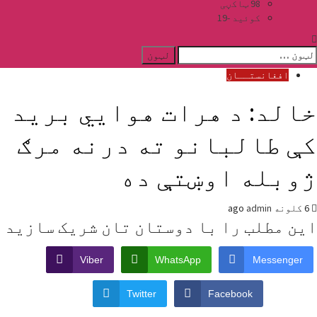
98 ټاکڼی
کوئید -19
دی
پاره
افغانستــان
ټون:
الد: د هرات هوايي برید
ې طالبانو ته درنه مرګ
وبله اوښتې ده
6 کلونه ago
admin
ین مطلب را با دوستان تان شریک سازید
Viber
WhatsApp
Messenger
Twitter
Facebook