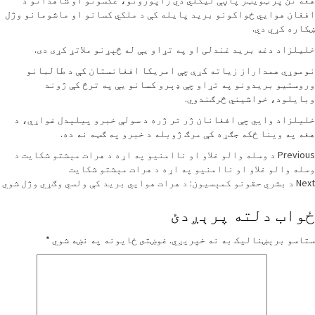
غه نن پر ټویټر پاڼې لیکلي دي راپورونو، عکسونو او شاهدانو د
فغان هوايي ځواکونو برید پایله کې د ملکي کسانو او ماشومانو وژل
کاره کړي دي.
لیلزاد دغه برید غندلی او په تړاو یې له څېړنو ملاتړ کړی دی.
وموړي همداراز زیاته کړې چې امریکا افغانستان کې د طالبانو
روستیو بریدونو په تړاو چې ډېرو کسانو یې په ترڅ کې ژوند
بایلود، خواشیني څرګندوي.
لیلزاد وايي چې افغانان ژر تر ژره د سولې خبرو پیلېدل غواړي، د
غه په وینا ځکه جګړه کې مرګ ژوبله د خبرو په ګټه نه ده.
Continu
Previou
د وسله والو غلاو او ناامنیو په اړه د هرات مېشتو شکایت د
سله والو غلاو او ناامنیو په اړه د هرات مېشتو شکایت
Readin
Nex
د بشري حقونو کمېسیون: د هرات هوايي برید کې ولسي وګړي وژل شوي
واب دلته پرېږدئ
تاسو برېښناليک به نه خپريږي.
غوښتى ځایونه په نښه شوي
*