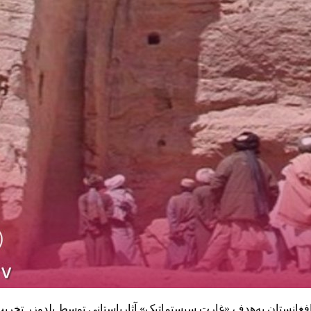
 افغانستان به‌هدف «غارت سیستماتیک» آثارباستانی توسط بلدوزر تخر