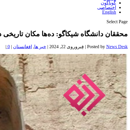
گوناگون
اختصاصی
English
Select Page
محققان دانشگاه شیکاگو: ده‌ها مکان تاریخی د
News Desk
Posted by
|
فِبروروی 22, 2024
|
خبر ها
,
افغانستان
|
0
|