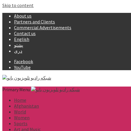
Skip to content
About us
Partners and Clients
Commercial Advertisements
Contact us
English
پشتو
دری
Facebook
YouTube
Primary Menu
Home
Afghanistan
World
Women
Sports
Art and Music