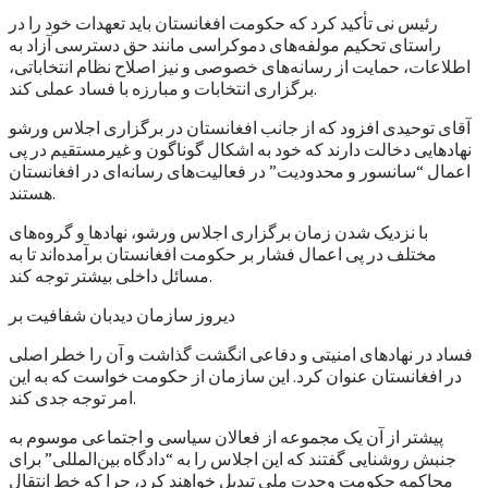
رئیس نی تأکید کرد که حکومت افغانستان باید تعهدات خود را در
راستای تحکیم مولفه‌های دموکراسی مانند حق دسترسی آزاد به
اطلاعات، حمایت از رسانه‌های خصوصی و نیز اصلاح نظام انتخاباتی،
برگزاری انتخابات و مبارزه با فساد عملی کند.
آقای توحیدی افزود که از جانب افغانستان در برگزاری اجلاس ورشو
نهادهایی دخالت دارند که خود به اشکال گوناگون و غیرمستقیم در پی
اعمال “سانسور و محدودیت” در فعالیت‌های رسانه‌ای در افغانستان
هستند.
با نزدیک شدن زمان برگزاری اجلاس ورشو، نهادها و گروه‌های
مختلف در پی اعمال فشار بر حکومت افغانستان برآمده‌اند تا به
مسائل داخلی بیشتر توجه کند.
دیروز سازمان دیدبان شفافیت بر
فساد در نهادهای امنیتی و دفاعی انگشت گذاشت و آن را خطر اصلی
در افغانستان عنوان کرد. این سازمان از حکومت خواست که به این
امر توجه جدی کند.
پیشتر از آن یک مجموعه از فعالان سیاسی و اجتماعی موسوم به
جنبش روشنایی گفتند که این اجلاس را به “دادگاه بین‌المللی” برای
محاکمه حکومت وحدت ملی تبدیل خواهند کرد، چرا که خط انتقال