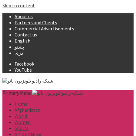
Skip to content
About us
Partners and Clients
Commercial Advertisements
Contact us
English
پشتو
دری
Facebook
YouTube
Primary Menu
Home
Afghanistan
World
Women
Sports
Art and Music