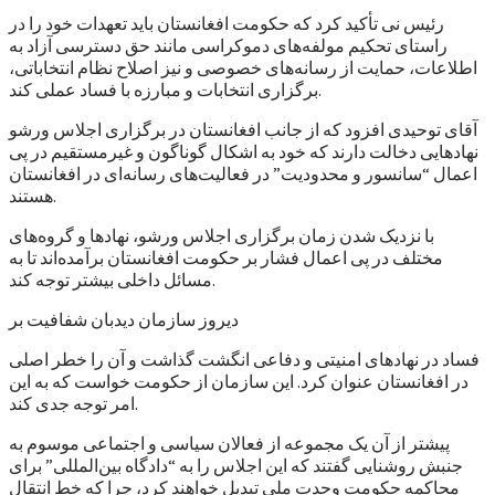
رئیس نی تأکید کرد که حکومت افغانستان باید تعهدات خود را در
راستای تحکیم مولفه‌های دموکراسی مانند حق دسترسی آزاد به
اطلاعات، حمایت از رسانه‌های خصوصی و نیز اصلاح نظام انتخاباتی،
برگزاری انتخابات و مبارزه با فساد عملی کند.
آقای توحیدی افزود که از جانب افغانستان در برگزاری اجلاس ورشو
نهادهایی دخالت دارند که خود به اشکال گوناگون و غیرمستقیم در پی
اعمال “سانسور و محدودیت” در فعالیت‌های رسانه‌ای در افغانستان
هستند.
با نزدیک شدن زمان برگزاری اجلاس ورشو، نهادها و گروه‌های
مختلف در پی اعمال فشار بر حکومت افغانستان برآمده‌اند تا به
مسائل داخلی بیشتر توجه کند.
دیروز سازمان دیدبان شفافیت بر
فساد در نهادهای امنیتی و دفاعی انگشت گذاشت و آن را خطر اصلی
در افغانستان عنوان کرد. این سازمان از حکومت خواست که به این
امر توجه جدی کند.
پیشتر از آن یک مجموعه از فعالان سیاسی و اجتماعی موسوم به
جنبش روشنایی گفتند که این اجلاس را به “دادگاه بین‌المللی” برای
محاکمه حکومت وحدت ملی تبدیل خواهند کرد، چرا که خط انتقال