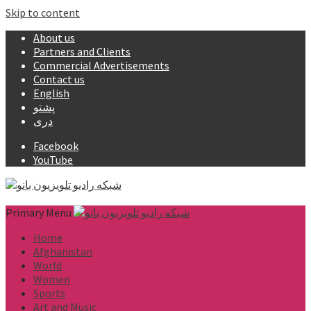
Skip to content
About us
Partners and Clients
Commercial Advertisements
Contact us
English
پشتو
دری
Facebook
YouTube
Primary Menu
Home
Afghanistan
World
Women
Sports
Art and Music