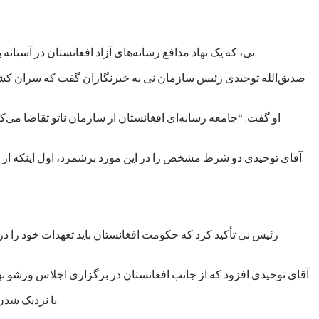
نی، که یک نهاد مدافع رسانه‌های آزاد افغانستان در آستانه برگزاری کنفرانس ورشو خواسته است تا کمک‌های ناتو به حکومت افغانستان به حمایت از آزادی بیان و دسترسی آزاد به اطلاعات مشروط شود.
صدیق‌الله توحیدی رئیس سازمان نی به خبرنگاران گفت که سران کشور
او گفت: “جامعه رسانه‌ای افغانستان از سازمان ناتو تقاضا می
آقای توحیدی دو شرط مشخص را در این مورد برشمرد، اول اینکه از حکومت افغانستان خواسته شود که عاملان خشونت علیه خبرنگاران را مجازات کند و دوم از رسانه‌های آزاد حمایت مالی و معنوی به عمل آورد.
رئیس نی تأکید کرد که حکومت افغانستان باید تعهدات خود را د
آقای توحیدی افزود که از جانب افغانستان در برگزاری اجلاس ورشو نهادهایی دخالت دارند که خود به اشکال گوناگون و غیرمستقیم در پی اعمال “سانسور و محدودیت” در فعالیت‌های رسانه‌ای در افغانستان هستند.
با نزدیک شدن زمان برگزاری اجلاس ورشو، نهادها و گروه‌های مختلف در پی اعمال فشار بر حکومت افغانستان برآمده‌اند تا به مسائل داخلی بیشتر توجه کند.