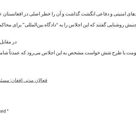
بش روشنایی گفتند که این اجلاس را به “دادگاه بین‌المللی” برای محا
در مقابل، 
فعالان مدنی افغان: مسئو
rked
*