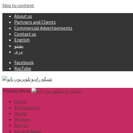
Skip to content
About us
Partners and Clients
Commercial Advertisements
Contact us
English
پشتو
دری
Facebook
YouTube
Primary Menu
Home
Afghanistan
World
Women
Sports
Art and Music