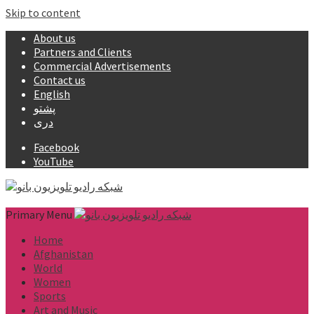
Skip to content
About us
Partners and Clients
Commercial Advertisements
Contact us
English
پشتو
دری
Facebook
YouTube
Primary Menu
Home
Afghanistan
World
Women
Sports
Art and Music