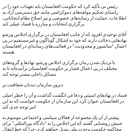
رئیس نی تأکید کرد که حکومت افغانستان باید تعهدات خود را در
راستای تحکیم مولفه‌های دموکراسی مانند حق دسترسی آزاد به
اطلاعات، حمایت از رسانه‌های خصوصی و نیز اصلاح نظام انتخاباتی،
برگزاری انتخابات و مبارزه با فساد عملی کند.
آقای توحیدی افزود که از جانب افغانستان در برگزاری اجلاس ورشو
نهادهایی دخالت دارند که خود به اشکال گوناگون و غیرمستقیم در پی
اعمال “سانسور و محدودیت” در فعالیت‌های رسانه‌ای در افغانستان
هستند.
با نزدیک شدن زمان برگزاری اجلاس ورشو، نهادها و گروه‌های
مختلف در پی اعمال فشار بر حکومت افغانستان برآمده‌اند تا به
مسائل داخلی بیشتر توجه کند.
دیروز سازمان دیدبان شفافیت بر
فساد در نهادهای امنیتی و دفاعی انگشت گذاشت و آن را خطر اصلی
در افغانستان عنوان کرد. این سازمان از حکومت خواست که به این
امر توجه جدی کند.
پیشتر از آن یک مجموعه از فعالان سیاسی و اجتماعی موسوم به
جنبش روشنایی گفتند که این اجلاس را به “دادگاه بین‌المللی” برای
محاکمه حکومت وحدت ملی تبدیل خواهند کرد، چرا که خط انتقال