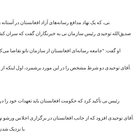
نی، که یک نهاد مدافع رسانه‌های آزاد افغانستان در آستانه برگزاری کنفرانس ورشو خواسته است تا کمک‌های ناتو به حکومت افغانستان به حمایت از آزادی بیان و دسترسی آزاد به اطلاعات مشروط شود.
صدیق‌الله توحیدی رئیس سازمان نی به خبرنگاران گفت که سران کشور
او گفت: “جامعه رسانه‌ای افغانستان از سازمان ناتو تقاضا می
آقای توحیدی دو شرط مشخص را در این مورد برشمرد، اول اینکه از حکومت افغانستان خواسته شود که عاملان خشونت علیه خبرنگاران را مجازات کند و دوم از رسانه‌های آزاد حمایت مالی و معنوی به عمل آورد.
رئیس نی تأکید کرد که حکومت افغانستان باید تعهدات خود را د
آقای توحیدی افزود که از جانب افغانستان در برگزاری اجلاس ورشو نهادهایی دخالت دارند که خود به اشکال گوناگون و غیرمستقیم در پی اعمال “سانسور و محدودیت” در فعالیت‌های رسانه‌ای در افغانستان هستند.
با نزدیک شدن زمان برگزاری اجلاس ورشو، نهادها و گروه‌های مختلف در پی اعمال فشار بر حکومت افغانستان برآمده‌اند تا به مسائل داخلی بیشتر توجه کند.