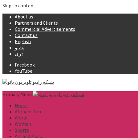
Skip to content
About us
Partners and Clients
Commercial Advertisements
Contact us
English
پشتو
دری
Facebook
YouTube
Primary Menu
Home
Afghanistan
World
Women
Sports
Art and Music