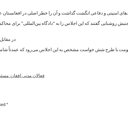
بش روشنایی گفتند که این اجلاس را به “دادگاه بین‌المللی” برای محا
در مقابل، 
فعالان مدنی افغان: مسئو
rked
*