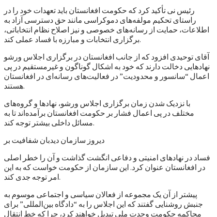
رئیس نی تأکید کرد که حکومت افغانستان باید تعهدات خود را در
راستای تحکیم مولفه‌های دموکراسی مانند حق دسترسی آزاد به
اطلاعات، حمایت از رسانه‌های خصوصی و نیز اصلاح نظام انتخاباتی،
برگزاری انتخابات و مبارزه با فساد عملی کند.
آقای توحیدی افزود که از جانب افغانستان در برگزاری اجلاس ورشو
نهادهایی دخالت دارند که خود به اشکال گوناگون و غیرمستقیم در پی
اعمال “سانسور و محدودیت” در فعالیت‌های رسانه‌ای در افغانستان
هستند.
با نزدیک شدن زمان برگزاری اجلاس ورشو، نهادها و گروه‌های
مختلف در پی اعمال فشار بر حکومت افغانستان برآمده‌اند تا به
مسائل داخلی بیشتر توجه کند.
دیروز سازمان دیدبان شفافیت بر
فساد در نهادهای امنیتی و دفاعی انگشت گذاشت و آن را خطر اصلی
در افغانستان عنوان کرد. این سازمان از حکومت خواست که به این
امر توجه جدی کند.
پیشتر از آن یک مجموعه از فعالان سیاسی و اجتماعی موسوم به
جنبش روشنایی گفتند که این اجلاس را به “دادگاه بین‌المللی” برای
محاکمه حکومت وحدت ملی تبدیل خواهند کرد، چرا که خط انتقال