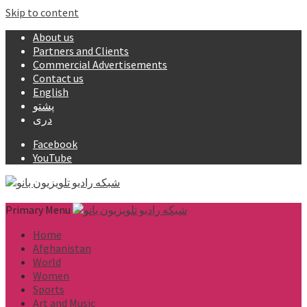
Skip to content
About us
Partners and Clients
Commercial Advertisements
Contact us
English
پشتو
دری
Facebook
YouTube
Primary Menu
Home
Afghanistan
World
Women
Sports
Art and Music