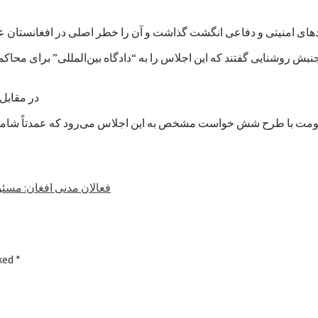
بش روشنایی گفتند که این اجلاس را به “دادگاه بین‌المللی” برای محا
در مقابل، 
فعالان مدنی افغان: مسئو
rked
*