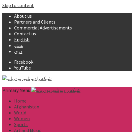
Skip to content
About us
Partners and Clients
Commercial Advertisements
Contact us
English
پشتو
دری
Facebook
YouTube
Primary Menu
Home
Afghanistan
World
Women
Sports
Art and Music