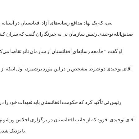
نی، که یک نهاد مدافع رسانه‌های آزاد افغانستان در آستانه برگزاری کنفرانس ورشو خواسته است تا کمک‌های ناتو به حکومت افغانستان به حمایت از آزادی بیان و دسترسی آزاد به اطلاعات مشروط شود.
صدیق‌الله توحیدی رئیس سازمان نی به خبرنگاران گفت که سران کشور
او گفت: “جامعه رسانه‌ای افغانستان از سازمان ناتو تقاضا می
آقای توحیدی دو شرط مشخص را در این مورد برشمرد، اول اینکه از حکومت افغانستان خواسته شود که عاملان خشونت علیه خبرنگاران را مجازات کند و دوم از رسانه‌های آزاد حمایت مالی و معنوی به عمل آورد.
رئیس نی تأکید کرد که حکومت افغانستان باید تعهدات خود را د
آقای توحیدی افزود که از جانب افغانستان در برگزاری اجلاس ورشو نهادهایی دخالت دارند که خود به اشکال گوناگون و غیرمستقیم در پی اعمال “سانسور و محدودیت” در فعالیت‌های رسانه‌ای در افغانستان هستند.
با نزدیک شدن زمان برگزاری اجلاس ورشو، نهادها و گروه‌های مختلف در پی اعمال فشار بر حکومت افغانستان برآمده‌اند تا به مسائل داخلی بیشتر توجه کند.