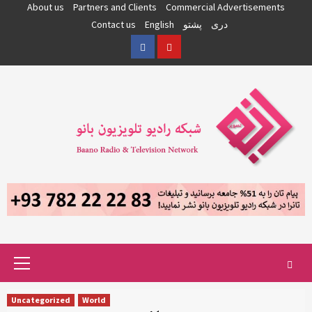
Skip
About us
Partners and Clients
Commercial Advertisements
to
دری
پشتو
English
Contact us
content
Facebook
YouTube
Primary
Menu
Uncategorized
World