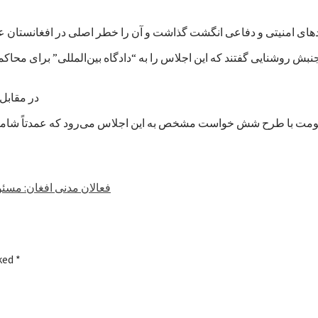
بش روشنایی گفتند که این اجلاس را به “دادگاه بین‌المللی” برای محا
در مقابل، 
فعالان مدنی افغان: مسئو
rked
*