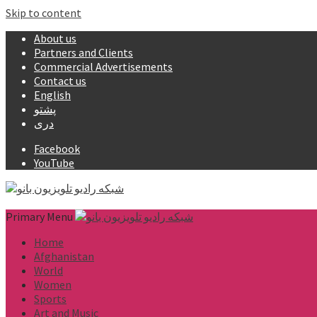
Skip to content
About us
Partners and Clients
Commercial Advertisements
Contact us
English
پشتو
دری
Facebook
YouTube
Primary Menu
Home
Afghanistan
World
Women
Sports
Art and Music