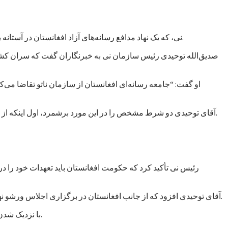
نی، که یک نهاد مدافع رسانه‌های آزاد افغانستان در آستانه برگزاری کنفرانس ورشو خواسته است تا کمک‌های ناتو به حکومت افغانستان به حمایت از آزادی بیان و دسترسی آزاد به اطلاعات مشروط شود.
صدیق‌الله توحیدی رئیس سازمان نی به خبرنگاران گفت که سران کشور
او گفت: “جامعه رسانه‌ای افغانستان از سازمان ناتو تقاضا می
آقای توحیدی دو شرط مشخص را در این مورد برشمرد، اول اینکه از حکومت افغانستان خواسته شود که عاملان خشونت علیه خبرنگاران را مجازات کند و دوم از رسانه‌های آزاد حمایت مالی و معنوی به عمل آورد.
رئیس نی تأکید کرد که حکومت افغانستان باید تعهدات خود را د
آقای توحیدی افزود که از جانب افغانستان در برگزاری اجلاس ورشو نهادهایی دخالت دارند که خود به اشکال گوناگون و غیرمستقیم در پی اعمال “سانسور و محدودیت” در فعالیت‌های رسانه‌ای در افغانستان هستند.
با نزدیک شدن زمان برگزاری اجلاس ورشو، نهادها و گروه‌های مختلف در پی اعمال فشار بر حکومت افغانستان برآمده‌اند تا به مسائل داخلی بیشتر توجه کند.