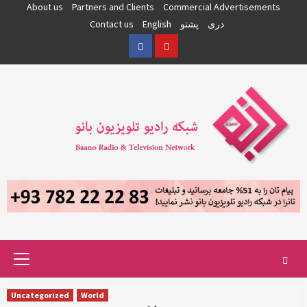
Skip
About us
Partners and Clients
Commercial Advertisements
to
دری
پشتو
English
Contact us
content
Facebook
YouTube
Primary
Menu
Uncategorized
World