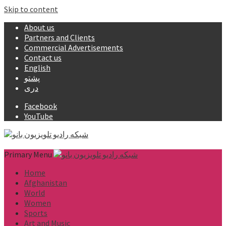
Skip to content
About us
Partners and Clients
Commercial Advertisements
Contact us
English
پشتو
دری
Facebook
YouTube
Primary Menu
Home
Afghanistan
World
Women
Sports
Art and Music