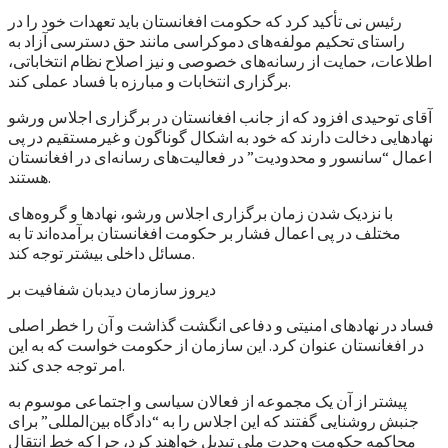
رئیس نی تأکید کرد که حکومت افغانستان باید تعهدات خود را در
راستای تحکیم مولفه‌های دموکراسی مانند حق دسترسی آزاد به
اطلاعات، حمایت از رسانه‌های خصوصی و نیز اصلاح نظام انتخاباتی،
برگزاری انتخابات و مبارزه با فساد عملی کند.
آقای توحیدی افزود که از جانب افغانستان در برگزاری اجلاس ورشو
نهادهایی دخالت دارند که خود به اشکال گوناگون و غیرمستقیم در پی
اعمال “سانسور و محدودیت” در فعالیت‌های رسانه‌ای در افغانستان
هستند.
با نزدیک شدن زمان برگزاری اجلاس ورشو، نهادها و گروه‌های
مختلف در پی اعمال فشار بر حکومت افغانستان برآمده‌اند تا به
مسائل داخلی بیشتر توجه کند.
دیروز سازمان دیدبان شفافیت بر
فساد در نهادهای امنیتی و دفاعی انگشت گذاشت و آن را خطر اصلی
در افغانستان عنوان کرد. این سازمان از حکومت خواست که به این
امر توجه جدی کند.
پیشتر از آن یک مجموعه از فعالان سیاسی و اجتماعی موسوم به
جنبش روشنایی گفتند که این اجلاس را به “دادگاه بین‌المللی” برای
محاکمه حکومت وحدت ملی تبدیل خواهند کرد، چرا که خط انتقال