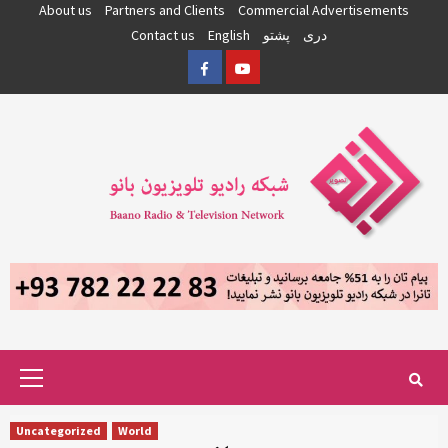
Skip
About us
Partners and Clients
Commercial Advertisements
to
دری
پشتو
English
Contact us
content
Facebook
YouTube
Primary
Menu
Uncategorized
World