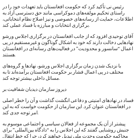
رئیس نی تأکید کرد که حکومت افغانستان باید تعهدات خود را در
راستای تحکیم مولفه‌های دموکراسی مانند حق دسترسی آزاد به
اطلاعات، حمایت از رسانه‌های خصوصی و نیز اصلاح نظام انتخاباتی،
برگزاری انتخابات و مبارزه با فساد عملی کند.
آقای توحیدی افزود که از جانب افغانستان در برگزاری اجلاس ورشو
نهادهایی دخالت دارند که خود به اشکال گوناگون و غیرمستقیم در پی
اعمال “سانسور و محدودیت” در فعالیت‌های رسانه‌ای در افغانستان
هستند.
با نزدیک شدن زمان برگزاری اجلاس ورشو، نهادها و گروه‌های
مختلف در پی اعمال فشار بر حکومت افغانستان برآمده‌اند تا به
مسائل داخلی بیشتر توجه کند.
دیروز سازمان دیدبان شفافیت بر
فساد در نهادهای امنیتی و دفاعی انگشت گذاشت و آن را خطر اصلی
در افغانستان عنوان کرد. این سازمان از حکومت خواست که به این
امر توجه جدی کند.
پیشتر از آن یک مجموعه از فعالان سیاسی و اجتماعی موسوم به
جنبش روشنایی گفتند که این اجلاس را به “دادگاه بین‌المللی” برای
محاکمه حکومت وحدت ملی تبدیل خواهند کرد، چرا که خط انتقال