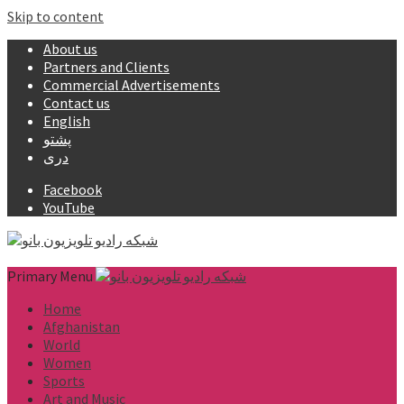
Skip to content
About us
Partners and Clients
Commercial Advertisements
Contact us
English
پشتو
دری
Facebook
YouTube
Primary Menu
Home
Afghanistan
World
Women
Sports
Art and Music