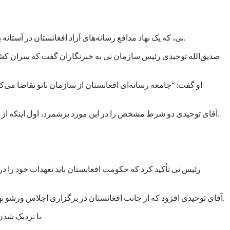
نی، که یک نهاد مدافع رسانه‌های آزاد افغانستان در آستانه برگزاری کنفرانس ورشو خواسته است تا کمک‌های ناتو به حکومت افغانستان به حمایت از آزادی بیان و دسترسی آزاد به اطلاعات مشروط شود.
صدیق‌الله توحیدی رئیس سازمان نی به خبرنگاران گفت که سران کشور
او گفت: “جامعه رسانه‌ای افغانستان از سازمان ناتو تقاضا می
آقای توحیدی دو شرط مشخص را در این مورد برشمرد، اول اینکه از حکومت افغانستان خواسته شود که عاملان خشونت علیه خبرنگاران را مجازات کند و دوم از رسانه‌های آزاد حمایت مالی و معنوی به عمل آورد.
رئیس نی تأکید کرد که حکومت افغانستان باید تعهدات خود را د
آقای توحیدی افزود که از جانب افغانستان در برگزاری اجلاس ورشو نهادهایی دخالت دارند که خود به اشکال گوناگون و غیرمستقیم در پی اعمال “سانسور و محدودیت” در فعالیت‌های رسانه‌ای در افغانستان هستند.
با نزدیک شدن زمان برگزاری اجلاس ورشو، نهادها و گروه‌های مختلف در پی اعمال فشار بر حکومت افغانستان برآمده‌اند تا به مسائل داخلی بیشتر توجه کند.