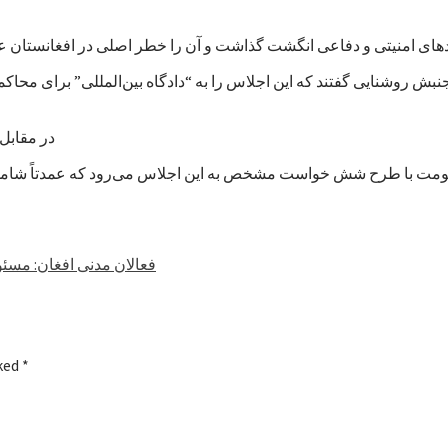
بش روشنایی گفتند که این اجلاس را به “دادگاه بین‌المللی” برای محا
در مقابل، 
فعالان مدنی افغان: مسئو
rked
*