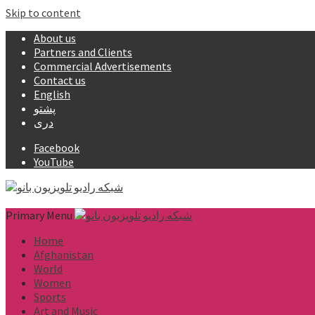
Skip to content
About us
Partners and Clients
Commercial Advertisements
Contact us
English
پشتو
دری
Facebook
YouTube
Primary Menu
Home
Afghanistan
World
Women
Sports
Art and Music