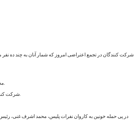
شرکت کنندگان در تجمع اعتراضی امروز که شمار آنان به چند ده نفر 
معترضان از دولت افغانستان خواستند که شرایط بهتر زیستن و حراست از جان، مال و ارزش‌های انسانی را برای شهروندان این کشور فراهم کند.
شرکت کنندگان در تجمع امروز همچنین از دولت خواستند که با هرگونه سهل انگاری در تامین امنیت برخورد کند و اقدامات جدی امنیتی را روی دست گیرد.
در پی حمله خونین به کاروان نفرات پلیس، محمد اشرف غنی، رئیس ج