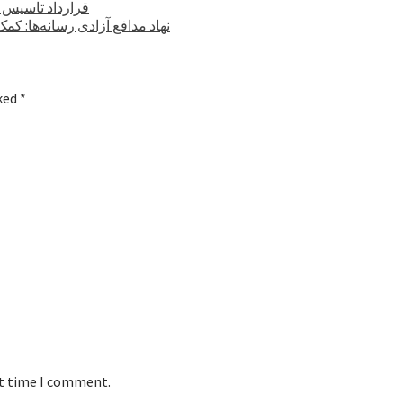
قرارداد تاسیس ۶ کارخانه صنعتی با ارزش ۳۵۰ میلیون دلار در کابل امضا شد
نهاد مدافع آزادی رسانه‌ها: ک
rked
*
xt time I comment.