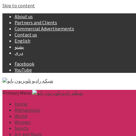
Skip to content
About us
Partners and Clients
Commercial Advertisements
Contact us
English
پشتو
دری
Facebook
YouTube
Primary Menu
Home
Afghanistan
World
Women
Sports
Art and Music