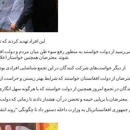
این افراد تهدید کردند که
می‌رسید از دولت خواستند به منظور رفع سوء ظن میان مردم و دولت افغ
شوند. معترضان همچنین خواستار اعلام نتایج کار کمیسیون‌های تحقیق پیرامون حمله‌های سازمان یافته شدند.
از دیگر خواست‌های شرکت کنندگان در این تجمع شناشایی افرادی بوده است که، به گفته آنان، به شکل ستون پنجم در بدنه دولت کار می‌کنند.
معترضان با برپایی خیمه و تحصن در آن، هشدار دادند تا زمانی که دولت افغانستان به خواست‌های آنان توجه نکند به این تحصن ادامه خواهند داد.
مهوری افغانستانريال به وزارت داخله دستور داد تا چگونگی “روند ان