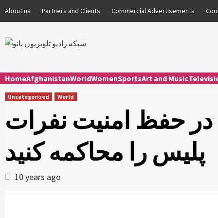
Skip
About us
Partners and Clients
Commercial Advertisements
Con
to
content
Home
Afghanistan
World
Women
Sports
Art and Music
Televis
Uncategorized
World
 در حفظ امنیت نفرات
پلیس را محاکمه کنید
10 years ago