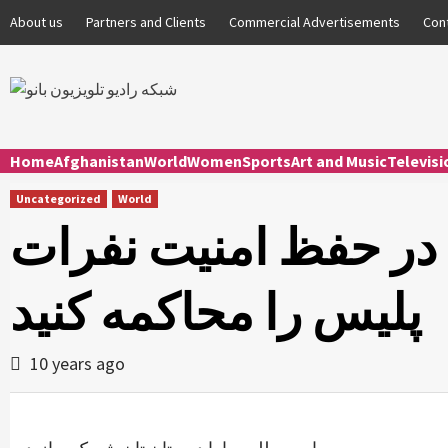
Skip
About us
Partners and Clients
Commercial Advertisements
Con
to
content
Home
Afghanistan
World
Women
Sports
Art and Music
Televis
Uncategorized
World
 در حفظ امنیت نفرات
پلیس را محاکمه کنید
10 years ago