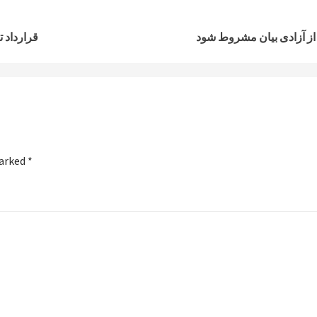
ت از آزادی بیان مشروط شود
قرارداد تاسیس ۶ کارخانه صنعتی با ارزش 
marked
*