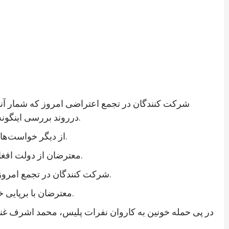
شرکت کنندگان در تجمع اعتراضی امروز که شمار آنان
درروند بررسی اینگونه حوادث سهیم شوند. معترضان همچنین خواستار اعلام نتایج کار کمیسیون‌های تحقیق پیرامون حمله‌های سازمان یافته شدند.
از دیگر خواست‌های شرکت کنندگان در این تجمع شناشایی افرادی بوده است که، به گفته آنان، به شکل ستون پنجم در بدنه دولت کار می‌کنند.
معترضان از دولت افغانستان خواستند که شرایط بهتر زیستن و حراست از جان، مال و ارزش‌های انسانی را برای شهروندان این کشور فراهم کند.
شرکت کنندگان در تجمع امروز همچنین از دولت خواستند که با هرگونه سهل انگاری در تامین امنیت برخورد کند و اقدامات جدی امنیتی را روی دست گیرد.
معترضان با برپایی خیمه و تحصن در آن، هشدار دادند تا زمانی که دولت افغانستان به خواست‌های آنان توجه نکند به این تحصن ادامه خواهند داد.
در پی حمله خونین به کاروان نفرات پلیس، محمد اشرف غنی