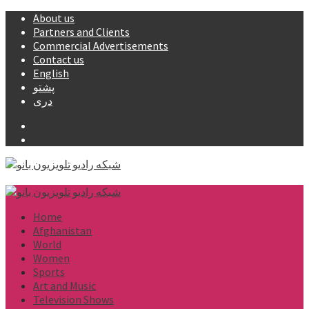
Skip
About us
to
Partners and Clients
content
Commercial Advertisements
Contact us
English
پشتو
دری
Facebook
YouTube
Primary
Menu
Home
Afghanistan
World
Women
Sports
Art and Music
Television Shows