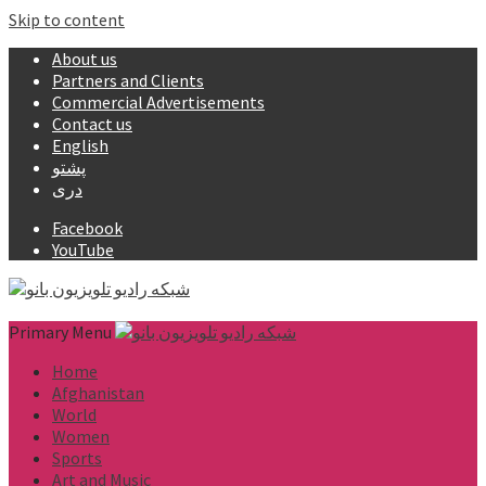
Skip to content
About us
Partners and Clients
Commercial Advertisements
Contact us
English
پشتو
دری
Facebook
YouTube
Primary Menu
Home
Afghanistan
World
Women
Sports
Art and Music