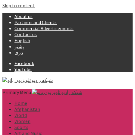
Skip to content
About us
Partners and Clients
Commercial Advertisements
Contact us
English
پشتو
دری
Facebook
YouTube
Primary Menu
Home
Afghanistan
World
Women
Sports
Art and Music