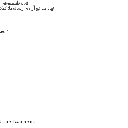
قرارداد تاسیس ۶ کارخانه صنعتی با ارزش ۳۵۰ میلیون دلار در کابل امضا شد
نهاد مدافع آزادی رسانه‌ها: ک
rked
*
xt time I comment.