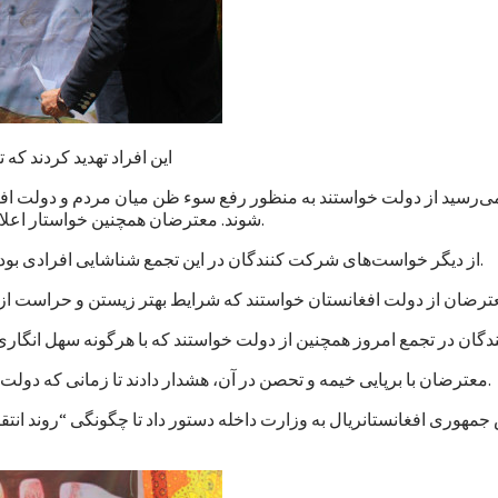
این افراد تهدید کردند که
می‌رسید از دولت خواستند به منظور رفع سوء ظن میان مردم و دولت افغ
شوند. معترضان همچنین خواستار اعلام نتایج کار کمیسیون‌های تحقیق پیرامون حمله‌های سازمان یافته شدند.
از دیگر خواست‌های شرکت کنندگان در این تجمع شناشایی افرادی بوده است که، به گفته آنان، به شکل ستون پنجم در بدنه دولت کار می‌کنند.
معترضان با برپایی خیمه و تحصن در آن، هشدار دادند تا زمانی که دولت افغانستان به خواست‌های آنان توجه نکند به این تحصن ادامه خواهند داد.
مهوری افغانستانريال به وزارت داخله دستور داد تا چگونگی “روند ان