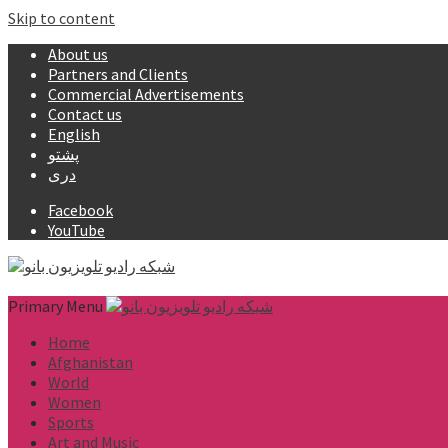
Skip to content
About us
Partners and Clients
Commercial Advertisements
Contact us
English
پشتو
دری
Facebook
YouTube
Primary Menu
Home
Afghanistan
World
Women
Sports
Art and Music