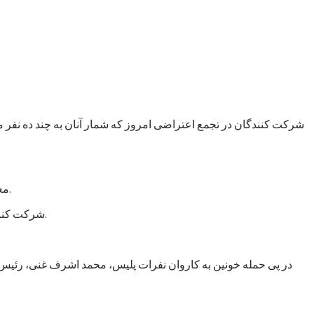
شرکت کنندگان در تجمع اعتراضی امروز که شمار آنان به چند ده نفر 
معترضان از دولت افغانستان خواستند که شرایط بهتر زیستن و حراست از جان، مال و ارزش‌های انسانی را برای شهروندان این کشور فراهم کند.
شرکت کنندگان در تجمع امروز همچنین از دولت خواستند که با هرگونه سهل انگاری در تامین امنیت برخورد کند و اقدامات جدی امنیتی را روی دست گیرد.
در پی حمله خونین به کاروان نفرات پلیس، محمد اشرف غنی، رئیس ج