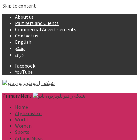
Skip to content
About us
Partners and Clients
Commercial Advertisements
Contact us
English
پشتو
دری
Facebook
YouTube
Primary Menu
Home
Afghanistan
World
Women
Sports
Art and Music