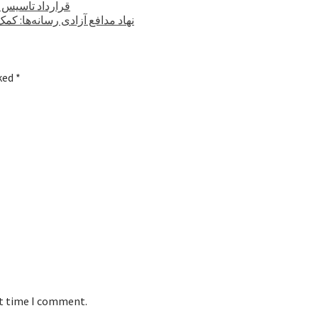
قرارداد تاسیس ۶ کارخانه صنعتی با ارزش ۳۵۰ میلیون دلار در کابل امضا شد
نهاد مدافع آزادی رسانه‌ها: ک
rked
*
xt time I comment.