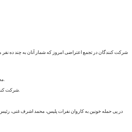
شرکت کنندگان در تجمع اعتراضی امروز که شمار آنان به چند ده نفر 
معترضان از دولت افغانستان خواستند که شرایط بهتر زیستن و حراست از جان، مال و ارزش‌های انسانی را برای شهروندان این کشور فراهم کند.
شرکت کنندگان در تجمع امروز همچنین از دولت خواستند که با هرگونه سهل انگاری در تامین امنیت برخورد کند و اقدامات جدی امنیتی را روی دست گیرد.
در پی حمله خونین به کاروان نفرات پلیس، محمد اشرف غنی، رئیس ج