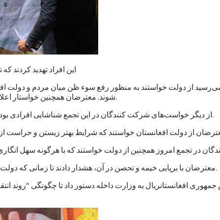
این افراد تهدید کردند که
می‌رسید از دولت خواستند به منظور رفع سوء ظن میان مردم و دولت افغ
شوند. معترضان همچنین خواستار اعلام نتایج کار کمیسیون‌های تحقیق پیرامون حمله‌های سازمان یافته شدند.
از دیگر خواست‌های شرکت کنندگان در این تجمع شناشایی افرادی بوده است که، به گفته آنان، به شکل ستون پنجم در بدنه دولت کار می‌کنند.
معترضان با برپایی خیمه و تحصن در آن، هشدار دادند تا زمانی که دولت افغانستان به خواست‌های آنان توجه نکند به این تحصن ادامه خواهند داد.
مهوری افغانستانريال به وزارت داخله دستور داد تا چگونگی “روند ان