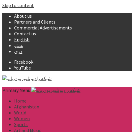
Skip to content
About us
Partners and Clients
Commercial Advertisements
Contact us
English
پشتو
دری
Facebook
YouTube
Primary Menu
Home
Afghanistan
World
Women
Sports
Art and Music