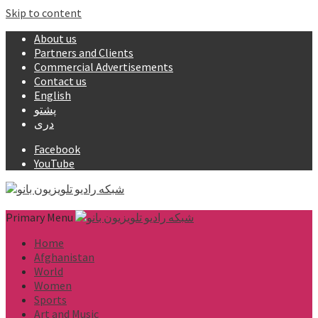
Skip to content
About us
Partners and Clients
Commercial Advertisements
Contact us
English
پشتو
دری
Facebook
YouTube
Primary Menu
Home
Afghanistan
World
Women
Sports
Art and Music