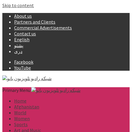
Skip to content
About us
Partners and Clients
Commercial Advertisements
Contact us
English
پشتو
دری
Facebook
YouTube
Primary Menu
Home
Afghanistan
World
Women
Sports
Art and Music