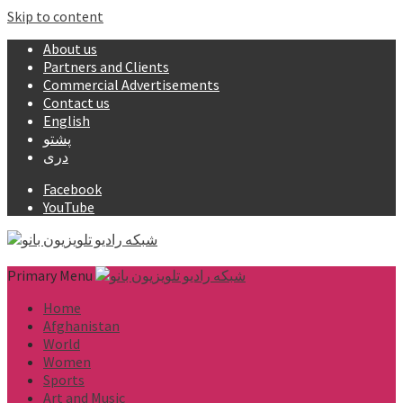
Skip to content
About us
Partners and Clients
Commercial Advertisements
Contact us
English
پشتو
دری
Facebook
YouTube
Primary Menu
Home
Afghanistan
World
Women
Sports
Art and Music