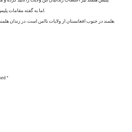
اما به گفته مقامات پلیس، تاکنون هیچ خشونتی در جریان اعتصاب زندانیان هلمند رخ نداده است.
هلمند در جنوب افغانستان از ولایات ناامن است. در زندان هلمند در بین زندانیان جنایی، صدها نفر به اتهام شورشگری نیز زندانی هستند.
rked
*