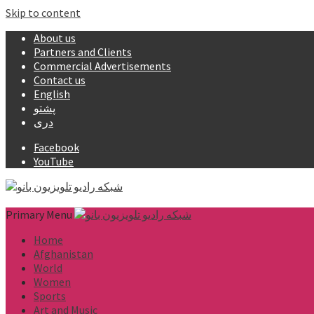
Skip to content
About us
Partners and Clients
Commercial Advertisements
Contact us
English
پشتو
دری
Facebook
YouTube
Primary Menu
Home
Afghanistan
World
Women
Sports
Art and Music