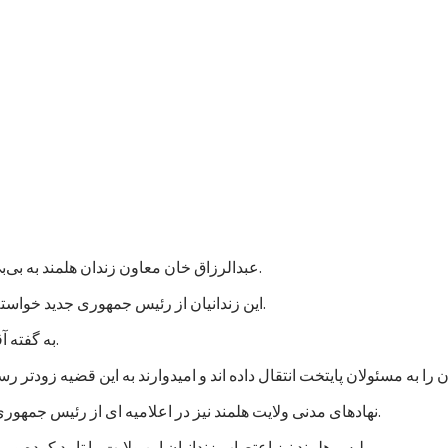
عبدالرزاق خان معاون زندان هلمند به بی‌بی‌سی گفت که نزدیک به هزار زندانی در این زندان اعتصاب غذایی کردند.
این زندانیان از رئیس جمهوری جدید خواسته اند که به پرونده های آنها رسیدگی شود و در مجازات شان تخفیف بیاید.
به گفته آقای عبدالرزاق، اعتصاب کنندگان شامل زندانیان جنایی و سیاسی است.
نهادهای مدنی ولایت هلمند نیز در اعلامیه ای از رئیس جمهوری جدید خواستند که به خواستهای مشروع زندانیان پاسخ مثبت داده شود.
پلیس هلمند نیز اعتصاب زندانیان این ولایت را تایید کرده و می گوید که برای تامین امنیت این زندان، شمار بیشتری نیرو فرستاده اند.