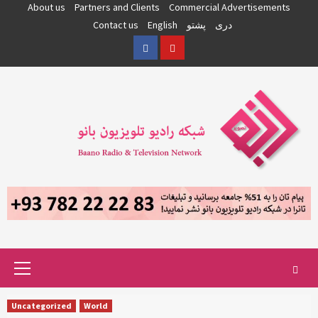
Skip
About us
Partners and Clients
Commercial Advertisements
to
دری
پشتو
English
Contact us
content
Facebook
YouTube
Primary
Menu
Uncategorized
World