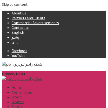
Skip to content
About us
Partners and Clients
Commercial Advertisements
Contact us
English
پشتو
دری
Facebook
YouTube
Primary Menu
Home
Afghanistan
World
Women
Sports