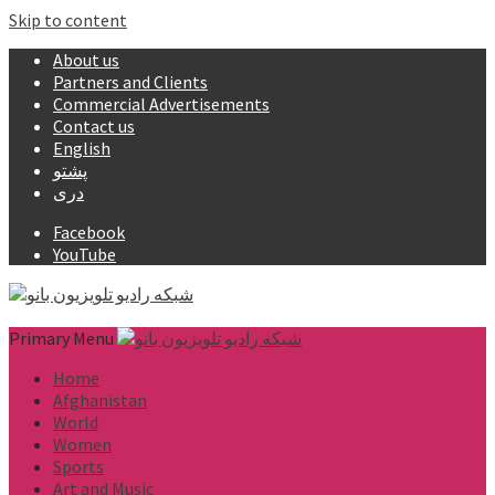
Skip to content
About us
Partners and Clients
Commercial Advertisements
Contact us
English
پشتو
دری
Facebook
YouTube
Primary Menu
Home
Afghanistan
World
Women
Sports
Art and Music