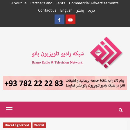
Skip
About us
Partners and Clients
Commercial Advertisements
to
دری
پشتو
English
Contact us
content
Facebook
YouTube
Primary
Menu
Uncategorized
World