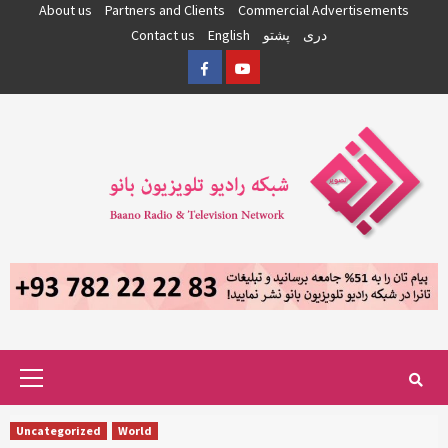
Skip
About us
Partners and Clients
Commercial Advertisements
to
دری
پشتو
English
Contact us
content
Facebook
YouTube
Primary
Menu
Uncategorized
World