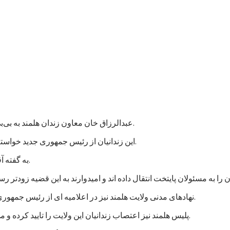
عبدالرزاق خان معاون زندان هلمند به بی‌بی‌سی گفت که نزدیک به هزار زندانی در این زندان اعتصاب غذایی کردند.
این زندانیان از رئیس جمهوری جدید خواسته اند که به پرونده های آنها رسیدگی شود و در مجازات شان تخفیف بیاید.
به گفته آقای عبدالرزاق، اعتصاب کنندگان شامل زندانیان جنایی و سیاسی است.
نهادهای مدنی ولایت هلمند نیز در اعلامیه ای از رئیس جمهوری جدید خواستند که به خواستهای مشروع زندانیان پاسخ مثبت داده شود.
پلیس هلمند نیز اعتصاب زندانیان این ولایت را تایید کرده و می گوید که برای تامین امنیت این زندان، شمار بیشتری نیرو فرستاده اند.