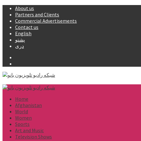
Skip
About us
to
Partners and Clients
content
Commercial Advertisements
Contact us
English
پشتو
دری
Facebook
YouTube
Primary
Menu
Home
Afghanistan
World
Women
Sports
Art and Music
Television Shows