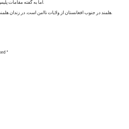
اما به گفته مقامات پلیس، تاکنون هیچ خشونتی در جریان اعتصاب زندانیان هلمند رخ نداده است.
هلمند در جنوب افغانستان از ولایات ناامن است. در زندان هلمند در بین زندانیان جنایی، صدها نفر به اتهام شورشگری نیز زندانی هستند.
rked
*