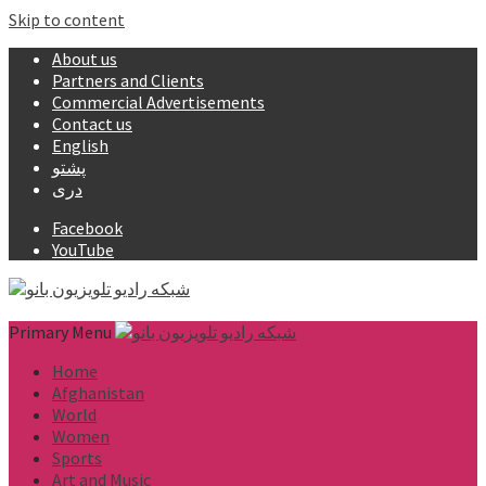
Skip to content
About us
Partners and Clients
Commercial Advertisements
Contact us
English
پشتو
دری
Facebook
YouTube
Primary Menu
Home
Afghanistan
World
Women
Sports
Art and Music