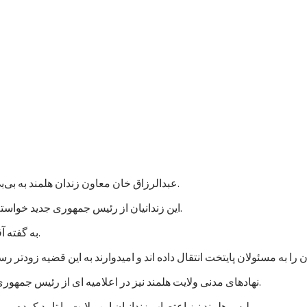
عبدالرزاق خان معاون زندان هلمند به بی‌بی‌سی گفت که نزدیک به هزار زندانی در این زندان اعتصاب غذایی کردند.
این زندانیان از رئیس جمهوری جدید خواسته اند که به پرونده های آنها رسیدگی شود و در مجازات شان تخفیف بیاید.
به گفته آقای عبدالرزاق، اعتصاب کنندگان شامل زندانیان جنایی و سیاسی است.
نهادهای مدنی ولایت هلمند نیز در اعلامیه ای از رئیس جمهوری جدید خواستند که به خواستهای مشروع زندانیان پاسخ مثبت داده شود.
پلیس هلمند نیز اعتصاب زندانیان این ولایت را تایید کرده و می گوید که برای تامین امنیت این زندان، شمار بیشتری نیرو فرستاده اند.