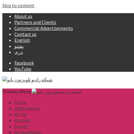
Skip to content
About us
Partners and Clients
Commercial Advertisements
Contact us
English
پشتو
دری
Facebook
YouTube
Primary Menu
Home
Afghanistan
World
Women
Sports
Art and Music