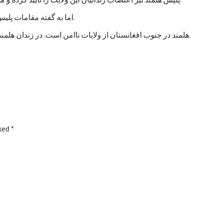
اما به گفته مقامات پلیس، تاکنون هیچ خشونتی در جریان اعتصاب زندانیان هلمند رخ نداده است.
هلمند در جنوب افغانستان از ولایات ناامن است. در زندان هلمند در بین زندانیان جنایی، صدها نفر به اتهام شورشگری نیز زندانی هستند.
rked
*