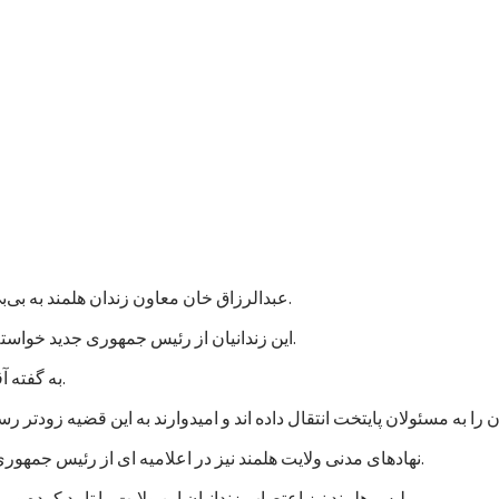
عبدالرزاق خان معاون زندان هلمند به بی‌بی‌سی گفت که نزدیک به هزار زندانی در این زندان اعتصاب غذایی کردند.
این زندانیان از رئیس جمهوری جدید خواسته اند که به پرونده های آنها رسیدگی شود و در مجازات شان تخفیف بیاید.
به گفته آقای عبدالرزاق، اعتصاب کنندگان شامل زندانیان جنایی و سیاسی است.
نهادهای مدنی ولایت هلمند نیز در اعلامیه ای از رئیس جمهوری جدید خواستند که به خواستهای مشروع زندانیان پاسخ مثبت داده شود.
پلیس هلمند نیز اعتصاب زندانیان این ولایت را تایید کرده و می گوید که برای تامین امنیت این زندان، شمار بیشتری نیرو فرستاده اند.