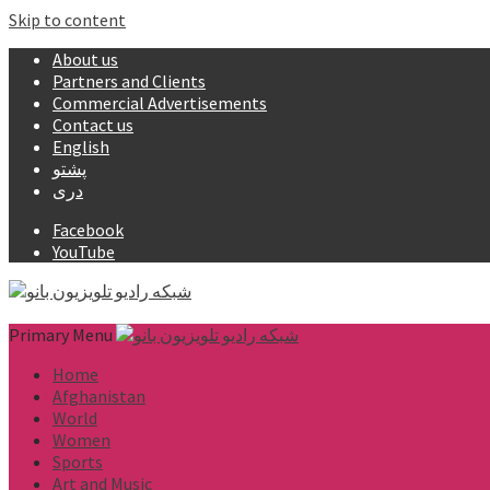
Skip to content
About us
Partners and Clients
Commercial Advertisements
Contact us
English
پشتو
دری
Facebook
YouTube
Primary Menu
Home
Afghanistan
World
Women
Sports
Art and Music