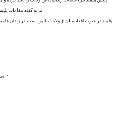
اما به گفته مقامات پلیس، تاکنون هیچ خشونتی در جریان اعتصاب زندانیان هلمند رخ نداده است.
هلمند در جنوب افغانستان از ولایات ناامن است. در زندان هلمند در بین زندانیان جنایی، صدها نفر به اتهام شورشگری نیز زندانی هستند.
rked
*