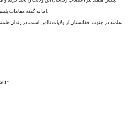
اما به گفته مقامات پلیس، تاکنون هیچ خشونتی در جریان اعتصاب زندانیان هلمند رخ نداده است.
هلمند در جنوب افغانستان از ولایات ناامن است. در زندان هلمند در بین زندانیان جنایی، صدها نفر به اتهام شورشگری نیز زندانی هستند.
rked
*