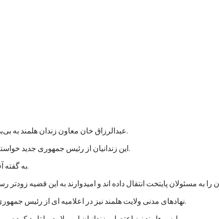
عبدالرزاق خان معاون زندان هلمند به بی‌بی‌سی گفت که نزدیک به هزار زندانی در این زندان اعتصاب غذایی کردند.
این زندانیان از رئیس جمهوری جدید خواسته اند که به پرونده های آنها رسیدگی شود و در مجازات شان تخفیف بیاید.
به گفته آقای عبدالرزاق، اعتصاب کنندگان شامل زندانیان جنایی و سیاسی است.
نهادهای مدنی ولایت هلمند نیز در اعلامیه ای از رئیس جمهوری جدید خواستند که به خواستهای مشروع زندانیان پاسخ مثبت داده شود.
پلیس هلمند نیز اعتصاب زندانیان این ولایت را تایید کرده و می گوید که برای تامین امنیت این زندان، شمار بیشتری نیرو فرستاده اند.