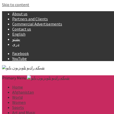
Skip to content
About us
Partners and Clients
Commercial Advertisements
Contact us
English
پشتو
دری
Facebook
YouTube
Primary Menu
Home
Afghanistan
World
Women
Sports
Art and Music