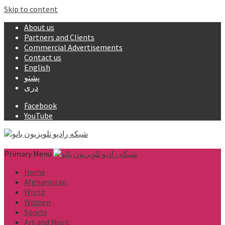
Skip to content
About us
Partners and Clients
Commercial Advertisements
Contact us
English
پشتو
دری
Facebook
YouTube
Primary Menu
Home
Afghanistan
World
Women
Sports
Art and Music