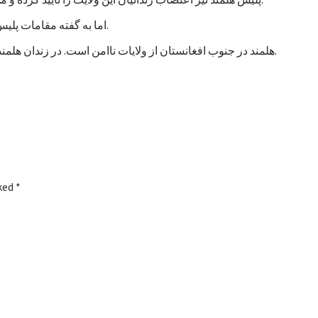
اما به گفته مقامات پلیس، تاکنون هیچ خشونتی در جریان اعتصاب زندانیان هلمند رخ نداده است.
هلمند در جنوب افغانستان از ولایات ناامن است. در زندان هلمند در بین زندانیان جنایی، صدها نفر به اتهام شورشگری نیز زندانی هستند.
rked
*