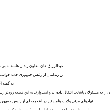
عبدالرزاق خان معاون زندان هلمند به بی‌بی‌سی گفت که نزدیک به هزار زندانی در این زندان اعتصاب غذایی کردند.
این زندانیان از رئیس جمهوری جدید خواسته اند که به پرونده های آنها رسیدگی شود و در مجازات شان تخفیف بیاید.
به گفته آقای عبدالرزاق، اعتصاب کنندگان شامل زندانیان جنایی و سیاسی است.
نهادهای مدنی ولایت هلمند نیز در اعلامیه ای از رئیس جمهوری جدید خواستند که به خواستهای مشروع زندانیان پاسخ مثبت داده شود.
پلیس هلمند نیز اعتصاب زندانیان این ولایت را تایید کرده و می گوید که برای تامین امنیت این زندان، شمار بیشتری نیرو فرستاده اند.