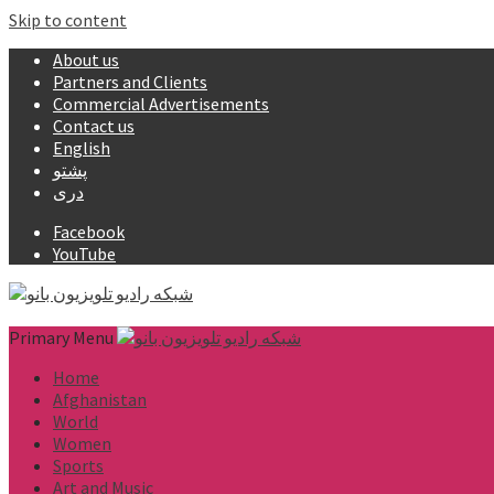
Skip to content
About us
Partners and Clients
Commercial Advertisements
Contact us
English
پشتو
دری
Facebook
YouTube
Primary Menu
Home
Afghanistan
World
Women
Sports
Art and Music