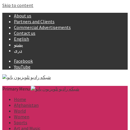
Skip to content
About us
Partners and Clients
Commercial Advertisements
Contact us
English
پشتو
دری
Facebook
YouTube
Primary Menu
Home
Afghanistan
World
Women
Sports
Art and Music