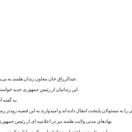
عبدالرزاق خان معاون زندان هلمند به بی‌بی‌سی گفت که نزدیک به هزار زندانی در این زندان اعتصاب غذایی کردند.
این زندانیان از رئیس جمهوری جدید خواسته اند که به پرونده های آنها رسیدگی شود و در مجازات شان تخفیف بیاید.
به گفته آقای عبدالرزاق، اعتصاب کنندگان شامل زندانیان جنایی و سیاسی است.
نهادهای مدنی ولایت هلمند نیز در اعلامیه ای از رئیس جمهوری جدید خواستند که به خواستهای مشروع زندانیان پاسخ مثبت داده شود.
پلیس هلمند نیز اعتصاب زندانیان این ولایت را تایید کرده و می گوید که برای تامین امنیت این زندان، شمار بیشتری نیرو فرستاده اند.