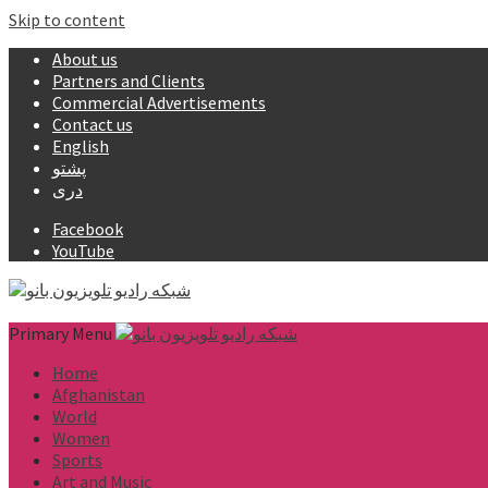
Skip to content
About us
Partners and Clients
Commercial Advertisements
Contact us
English
پشتو
دری
Facebook
YouTube
Primary Menu
Home
Afghanistan
World
Women
Sports
Art and Music