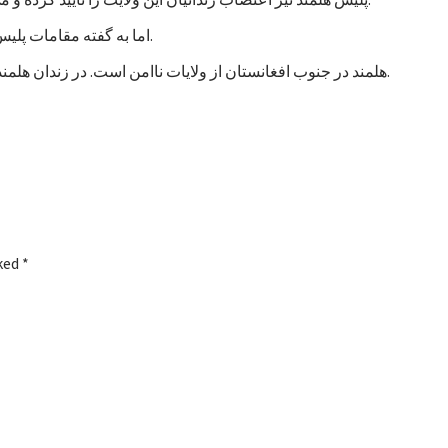
اما به گفته مقامات پلیس، تاکنون هیچ خشونتی در جریان اعتصاب زندانیان هلمند رخ نداده است.
هلمند در جنوب افغانستان از ولایات ناامن است. در زندان هلمند در بین زندانیان جنایی، صدها نفر به اتهام شورشگری نیز زندانی هستند.
rked
*