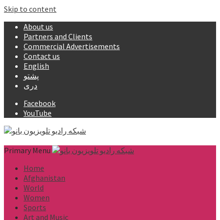
Skip to content
About us
Partners and Clients
Commercial Advertisements
Contact us
English
پشتو
دری
Facebook
YouTube
Primary Menu
Home
Afghanistan
World
Women
Sports
Art and Music