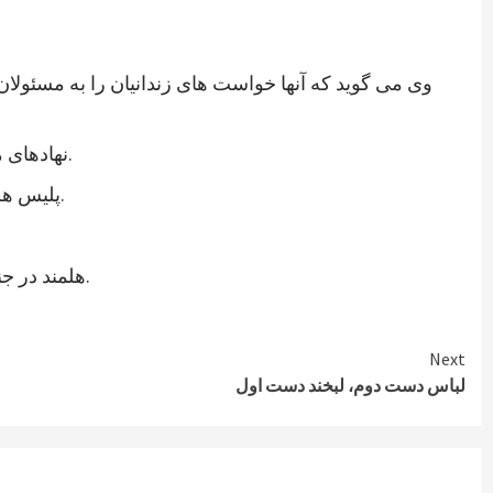
وی می گوید که آنها خواست های زندانیان را به مسئولان
نهادهای مدنی ولایت هلمند نیز در اعلامیه ای از رئیس جمهوری جدید خواستند که به خواستهای مشروع زندانیان پاسخ مثبت داده شود.
پلیس هلمند نیز اعتصاب زندانیان این ولایت را تایید کرده و می گوید که برای تامین امنیت این زندان، شمار بیشتری نیرو فرستاده اند.
هلمند در جنوب افغانستان از ولایات ناامن است. در زندان هلمند در بین زندانیان جنایی، صدها نفر به اتهام شورشگری نیز زندانی هستند.
Next
لباس دست دوم، لبخند دست اول