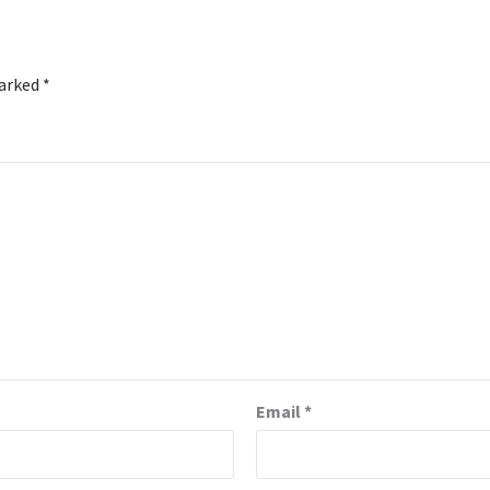
marked
*
Email
*