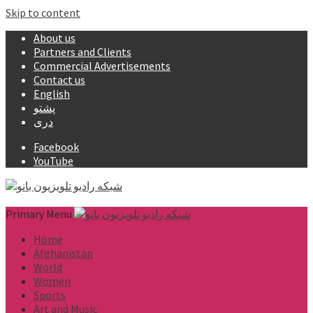
Skip to content
About us
Partners and Clients
Commercial Advertisements
Contact us
English
پشتو
دری
Facebook
YouTube
Primary Menu
Home
Afghanistan
World
Women
Sports
Art and Music