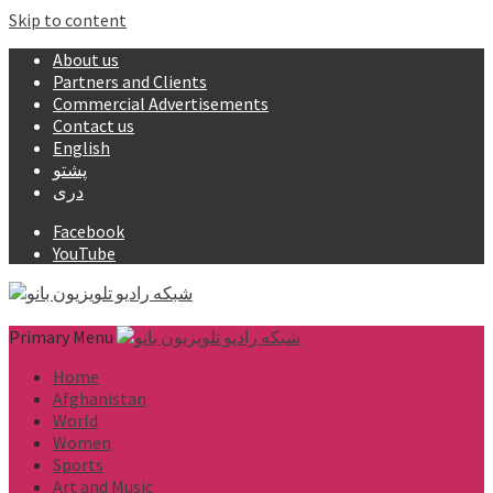
Skip to content
About us
Partners and Clients
Commercial Advertisements
Contact us
English
پشتو
دری
Facebook
YouTube
Primary Menu
Home
Afghanistan
World
Women
Sports
Art and Music