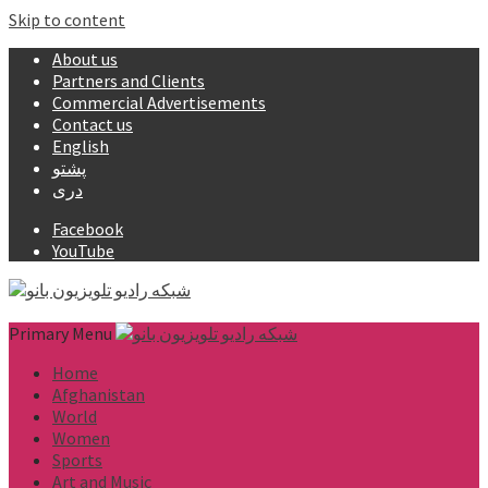
Skip to content
About us
Partners and Clients
Commercial Advertisements
Contact us
English
پشتو
دری
Facebook
YouTube
Primary Menu
Home
Afghanistan
World
Women
Sports
Art and Music