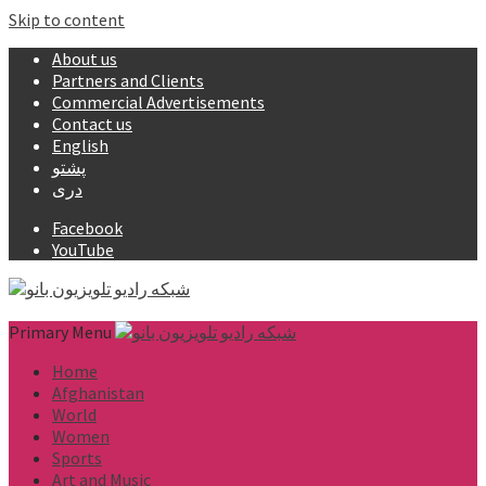
Skip to content
About us
Partners and Clients
Commercial Advertisements
Contact us
English
پشتو
دری
Facebook
YouTube
Primary Menu
Home
Afghanistan
World
Women
Sports
Art and Music